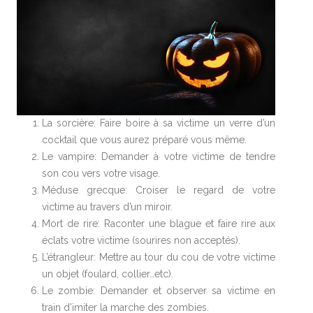
La sorcière: Faire boire à sa victime un verre d’un
cocktail que vous aurez préparé vous même.
Le vampire: Demander à votre victime de tendre
son cou vers votre visage.
Méduse grecque: Croiser le regard de votre
victime au travers d’un miroir.
Mort de rire: Raconter une blague et faire rire aux
éclats votre victime (sourires non acceptés).
L’étrangleur: Mettre au tour du cou de votre victime
un objet (foulard, collier…etc).
Le zombie: Demander et observer sa victime en
train d’imiter la marche des zombies.