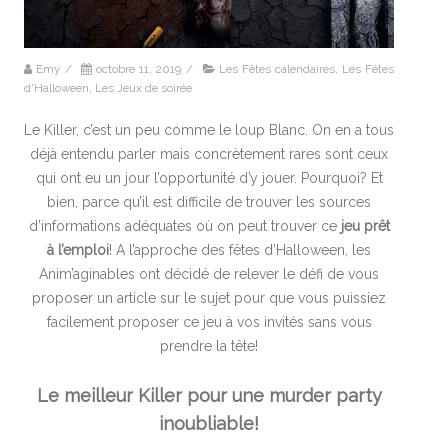
Emy
/
octobre 11, 2019
/
Les Fêtes calendaires
,
Les Fêtes
d'Halloween
,
Les Jeux de soirée
Le Killer, c’est un peu comme le loup Blanc. On en a tous
déjà entendu parler mais concrètement rares sont ceux
qui ont eu un jour l’opportunité d’y jouer. Pourquoi? Et
bien, parce qu’il est difficile de trouver les sources
d’informations adéquates où on peut trouver ce
jeu prêt
à l’emploi
! A l’approche des fêtes d’Halloween, les
Anim’aginables ont décidé de relever le défi de vous
proposer un article sur le sujet pour que vous puissiez
facilement proposer ce jeu à vos invités sans vous
prendre la tête!
Le meilleur Killer pour une murder party
inoubliable!