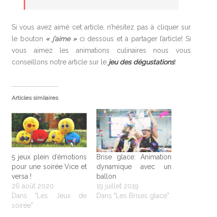
Si vous avez aimé cet article, n’hésitez pas à cliquer sur
le bouton
« j’aime »
ci dessous et à partager l’article! Si
vous aimez les animations culinaires nous vous
conseillons notre article sur le
jeu des dégustations
!
Articles similaires
5 jeux plein d’émotions
Brise glace: Animation
pour une soirée Vice et
dynamique avec un
versa !
ballon
26 août 2020
19 juillet 2019
Dans "Les Jeux de
Dans "Les Brises glace"
soirée"